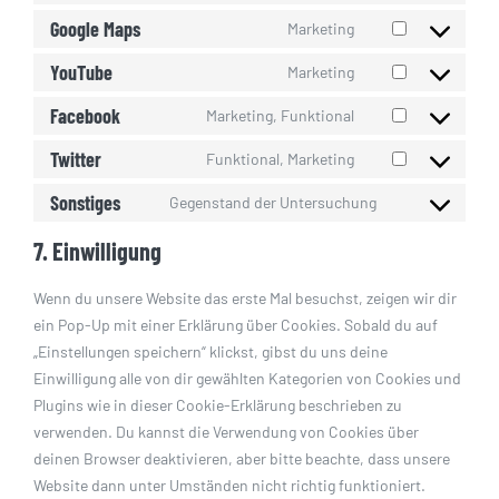
service
to
Google Maps
Marketing
wordpress
Consent
service
to
YouTube
Marketing
google-
Consent
service
analytics
to
Facebook
Marketing, Funktional
google-
Consent
service
maps
to
Twitter
Funktional, Marketing
youtube
Consent
service
to
Sonstiges
Gegenstand der Untersuchung
facebook
Consent
service
to
7. Einwilligung
twitter
service
sonstiges
Wenn du unsere Website das erste Mal besuchst, zeigen wir dir
ein Pop-Up mit einer Erklärung über Cookies. Sobald du auf
„Einstellungen speichern“ klickst, gibst du uns deine
Einwilligung alle von dir gewählten Kategorien von Cookies und
Plugins wie in dieser Cookie-Erklärung beschrieben zu
verwenden. Du kannst die Verwendung von Cookies über
deinen Browser deaktivieren, aber bitte beachte, dass unsere
Website dann unter Umständen nicht richtig funktioniert.