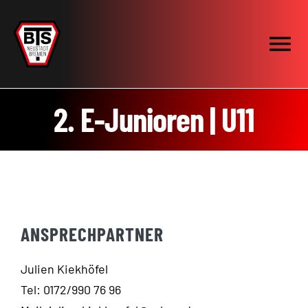
Zum
Inhalt
Tog
springen
Nav
Mannschaften
2. E-Junioren | U11
News
Abteilung
ANSPRECHPARTNER
Anfahrt
Julien Kiekhöfel
Kontakt
Tel: 0172/990 76 96