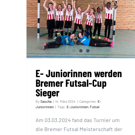
E- Juniorinnen werden
Bremer Futsal-Cup Sieger
E- Juniorinnen werden
Bremer Futsal-Cup
Sieger
By
Sascha
|
14. März 2024
|
Categories:
E-
Juniorinnen
|
Tags:
E-Juniorinnen
,
Futsal
Am 03.03.2024 fand das Turnier um
die Bremer Futsal Meisterschaft der